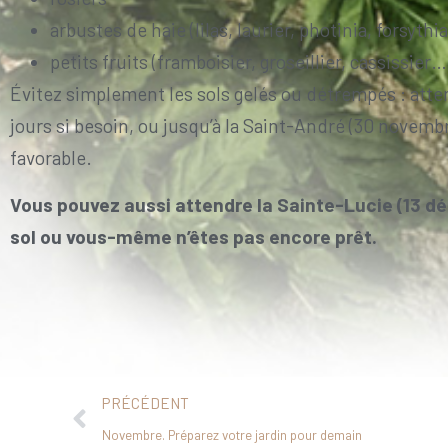
arbustes de haie (lilas, laurier, photinia, forsythi
petits fruits (framboisier, groseillier, cassissier…
Évitez simplement les sols gelés ou détrempés : att
jours si besoin, ou jusqu’à la Saint-André (30 novembr
favorable.
Vous pouvez aussi attendre la Sainte-Lucie (13 dé
sol ou vous-même n’êtes pas encore prêt.
PRÉCÉDENT
Novembre. Préparez votre jardin pour demain