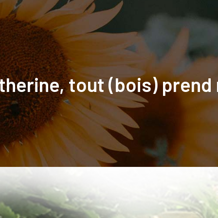
Créations
Entretien
Élagage
Étude
therine, tout (bois) prend