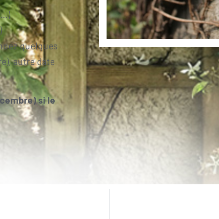
a…)
)
endez quelques
e), autre date
cembre) si le