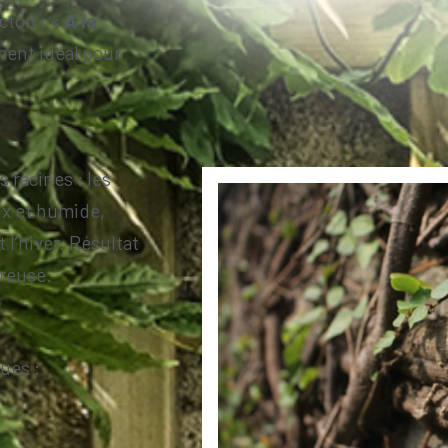
icton : «
À la
ment idéal pour
 racines : les
ux et humide,
 l’hiver. Résultat
ureuse.
nues :