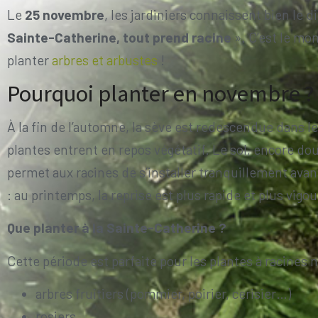
Le
25 novembre
, les jardiniers connaissent bien le d
Sainte-Catherine, tout prend racine
». C’est le mo
planter
arbres et arbustes
!
Pourquoi planter en novembre ?
À la fin de l’automne, la sève est redescendue dans les
plantes entrent en repos végétatif. Le sol, encore do
permet aux racines de s’installer tranquillement avant
: au printemps, la reprise est plus rapide et plus vigo
Que planter à la Sainte-Catherine ?
Cette période est parfaite pour les plantes à racines 
arbres fruitiers (pommier, poirier, cerisier…)
rosiers