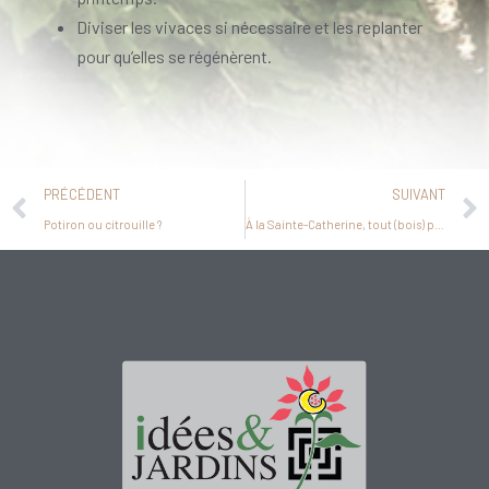
Diviser les vivaces si nécessaire et les replanter
pour qu’elles se régénèrent.
PRÉCÉDENT
SUIVANT
Potiron ou citrouille ?
À la Sainte-Catherine, tout (bois) prend racine