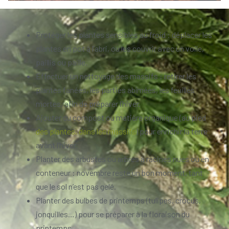
Protéger les plantes sensibles au froid : déplacer les
plantes en pot à l’abri, ou les couvrir avec un voile,
paillis ou paille.
Effectuer un nettoyage des massifs : retirer les
plantes fanées, les parties abîmées, les feuilles
mortes, afin de préparer l’hiver.
Ajouter du compost ou matière organique (au pied
des plantes, dans les massifs
) pour enrichir la terre
avant l’hiver.
Planter des arbustes ou arbres à racines nues ou en
conteneur : novembre reste un bon moment, tant
que le sol n’est pas gelé.
Planter des bulbes de printemps (tulipes, crocus,
jonquilles…) pour se préparer à la floraison du
printemps.